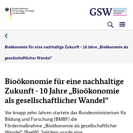
Direkt
Direkt
Direkt
BMFTR
zum
zum
zur
Inhalt
Hauptmenu
Suche
(Eingabetaste)
(Eingabetaste)
(Eingabetaste)
Bioökonomie für eine nachhaltige Zukunft - 10 Jahre „Bioökonomie als
gesellschaftlicher Wandel“
Bioökonomie für eine nachhaltige
Zukunft - 10 Jahre „Bioökonomie
als gesellschaftlicher Wandel“
Vor knapp zehn Jahren startete das Bundesministerium für
Bildung und Forschung (BMBF) die
Fördermaßnahme „Bioökonomie als gesellschaftlicher
Wandel“ (BagW). Seitdem wurde eine