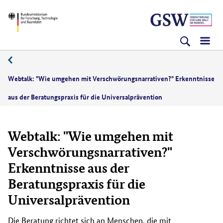
Direkt
Direkt
Direkt
BMFTR
zum
zum
zur
Inhalt
Hauptmenu
Suche
(Eingabetaste)
(Eingabetaste)
(Eingabetaste)
Webtalk: "Wie umgehen mit Verschwörungsnarrativen?" Erkenntnisse
aus der Beratungspraxis für die Universalprävention
Webtalk: "Wie umgehen mit
Verschwörungsnarrativen?"
Erkenntnisse aus der
Beratungspraxis für die
Universalprävention
Die Beratung richtet sich an Menschen, die mit