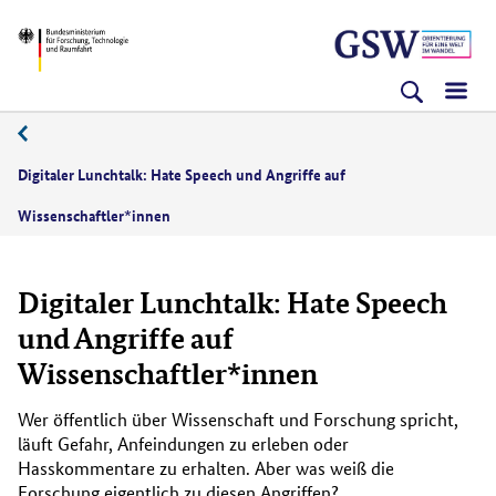
Direkt
Direkt
Direkt
BMFTR
zum
zum
zur
Inhalt
Hauptmenu
Suche
(Eingabetaste)
(Eingabetaste)
(Eingabetaste)
Digitaler Lunchtalk: Hate Speech und Angriffe auf
Wissenschaftler*innen
Digitaler Lunchtalk: Hate Speech
und Angriffe auf
Wissenschaftler*innen
Wer öffentlich über Wissenschaft und Forschung spricht,
läuft Gefahr, Anfeindungen zu erleben oder
Hasskommentare zu erhalten. Aber was weiß die
Forschung eigentlich zu diesen Angriffen?