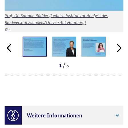
Prof. Dr. Simone Rödder (Leibniz-Institut zur Analyse des
Pr
Biodiversitätswandels/Universität Hamburg)
So
-
/ 5
1
Weitere Informationen