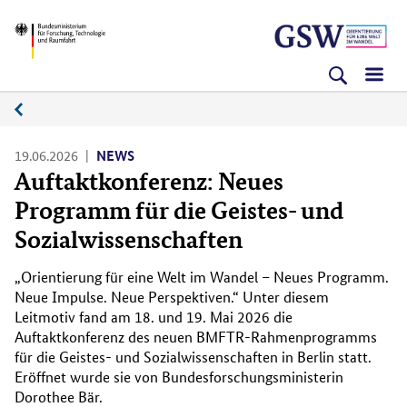
Direkt
Direkt
Direkt
BMFTR
zum
zum
zur
Inhalt
Hauptmenu
Suche
(Eingabetaste)
(Eingabetaste)
(Eingabetaste)
News
19.06.2026
NEWS
Auftaktkonferenz: Neues
Programm für die Geistes- und
Sozialwissenschaften
„Orientierung für eine Welt im Wandel – Neues Programm.
Neue Impulse. Neue Perspektiven.“ Unter diesem
Leitmotiv fand am 18. und 19. Mai 2026 die
Auftaktkonferenz des neuen BMFTR-Rahmenprogramms
für die Geistes- und Sozialwissenschaften in Berlin statt.
Eröffnet wurde sie von Bundesforschungsministerin
Dorothee Bär.