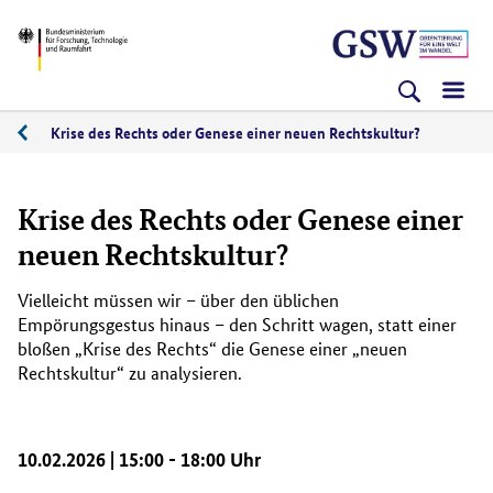
Direkt
Direkt
Direkt
BMFTR
zum
zum
zur
Inhalt
Hauptmenu
Suche
(Eingabetaste)
(Eingabetaste)
(Eingabetaste)
Krise des Rechts oder Genese einer neuen Rechtskultur?
Krise des Rechts oder Genese einer
neuen Rechtskultur?
Vielleicht müssen wir – über den üblichen
Empörungsgestus hinaus – den Schritt wagen, statt einer
bloßen „Krise des Rechts“ die Genese einer „neuen
Rechtskultur“ zu analysieren.
10.02.2026 | 15:00 - 18:00 Uhr