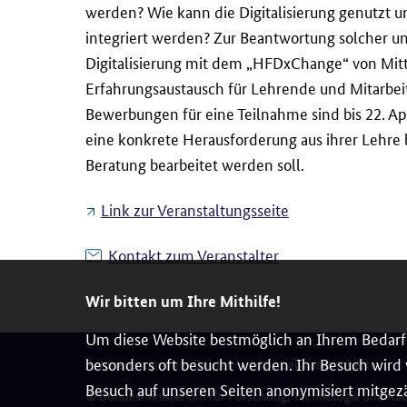
werden? Wie kann die Digitalisierung genutzt u
integriert werden? Zur Beantwortung solcher u
Digitalisierung mit dem „HFDxChange“ von Mitte 
Erfahrungsaustausch für Lehrende und Mitarbei
Bewerbungen für eine Teilnahme sind bis 22. Ap
eine konkrete Herausforderung aus ihrer Lehre 
Beratung bearbeitet werden soll.
Link zur Veranstaltungsseite
Kontakt zum Veranstalter
Wir bitten um Ihre Mithilfe!
Um diese Website bestmöglich an Ihrem Bedarf 
besonders oft besucht werden. Ihr Besuch wird v
Rahmenprogramm Geistes- und Sozialwissenschaften
Besuch auf unseren Seiten anonymisiert mitgezä
© Bundesministerium für Forschung, Technologie und Ra