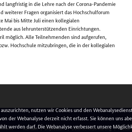
nd langfristig in die Lehre nach der Corona-Pandemie
nd weiterer Fragen organisiert das Hochschulforum
Mai bis Mitte Juli einen kollegialen
tende aus lehrunterstützenden Einrichtungen.
ril möglich. Alle Teilnehmenden sind aufgerufen,
bzw. Hochschule mitzubringen, die in der kollegialen
auszurichten, nutzen wir Cookies und den Webanalysedienst
on der Webanalyse derzeit nicht erfasst. Sie können uns aber
hlt werden darf. Die Webanalyse verbessert unsere Möglichke
umfahrt
Kontakt
Impressum
Datenschutzerklärung
Presse