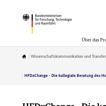
Direkt
Direkt
Direkt
zum
zum
zur
BMFTR
Inhalt
Hauptmenu
Suche
(Eingabetaste)
(Eingabetaste)
(Eingabetaste)
Über das P
Wissenschaftskommunikation und Transfe
Zur
Startseite
HFDxChange - Die kollegiale Beratung des Hoc