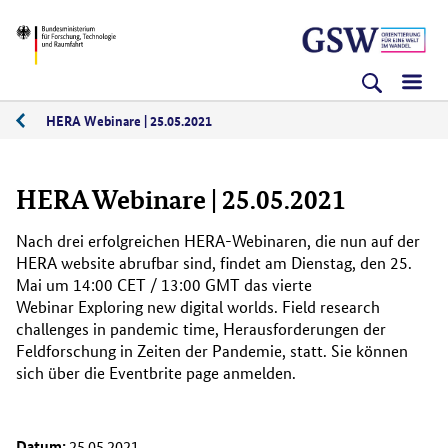
Direkt
Direkt
Direkt
BMFTR
zum
zum
zur
Inhalt
Hauptmenu
Suche
(Eingabetaste)
(Eingabetaste)
(Eingabetaste)
HERA Webinare | 25.05.2021
05/2021
HERA Webinare | 25.05.2021
Nach drei erfolgreichen HERA-Webinaren, die nun auf der
HERA website abrufbar sind, findet am Dienstag, den 25.
Mai um 14:00 CET / 13:00 GMT das vierte
Webinar
Exploring new digital worlds. Field research
challenges in pandemic time
, Herausforderungen der
Feldforschung in Zeiten der Pandemie, statt. Sie können
sich über die
Eventbrite page
anmelden.
Datum:
25.05.2021