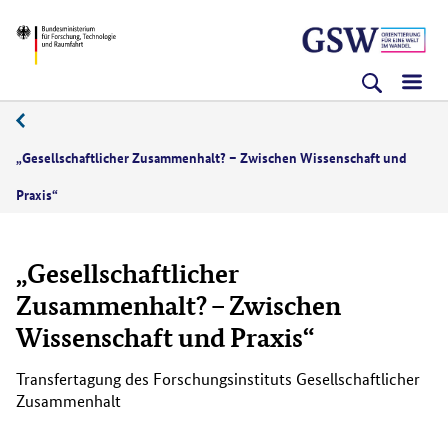
Direkt
Direkt
Direkt
BMFTR
zum
zum
zur
Inhalt
Hauptmenu
Suche
(Eingabetaste)
(Eingabetaste)
(Eingabetaste)
10/2022
„Gesellschaftlicher Zusammenhalt? – Zwischen Wissenschaft und
Praxis“
„Gesellschaftlicher
Zusammenhalt? – Zwischen
Wissenschaft und Praxis“
Transfertagung des Forschungsinstituts Gesellschaftlicher
Zusammenhalt