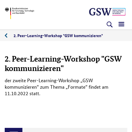
Direkt
Direkt
Direkt
BMFTR
zum
zum
zur
Inhalt
Hauptmenu
Suche
(Eingabetaste)
(Eingabetaste)
(Eingabetaste)
2. Peer-Learning-Workshop "GSW kommunizieren"
10/2022
2. Peer-Learning-Workshop "GSW
kommunizieren"
der zweite Peer-Learning-Workshop „GSW
kommunizieren“ zum Thema „Formate“ findet am
11.10.2022 statt.