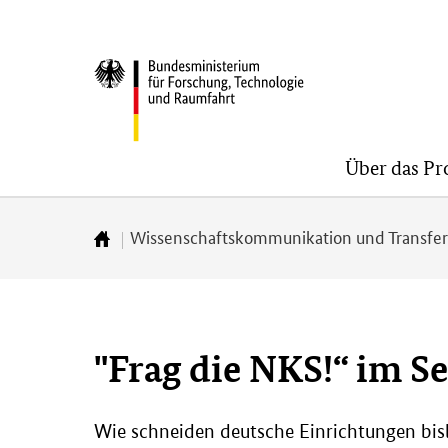
Direkt
Direkt
Direkt
zum
zum
zur
BMFTR
Inhalt
Hauptmenu
Suche
(Eingabetaste)
(Eingabetaste)
(Eingabetaste)
Über das P
Wissenschaftskommunikation und Transfe
Zur
Startseite
"Frag die NKS!“ im S
Wie schneiden deutsche Einrichtungen bislan