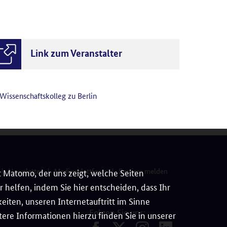
Link zum Veranstalter
Wissenschaftskolleg zu Berlin
Newsletter
Medienplattform
Barriere melden
 Matomo, der uns zeigt, welche Seiten
 helfen, indem Sie hier entscheiden, dass Ihr
iten, unseren Internetauftritt im Sinne
Folgen Sie uns:
ere Informationen hierzu finden Sie in unserer