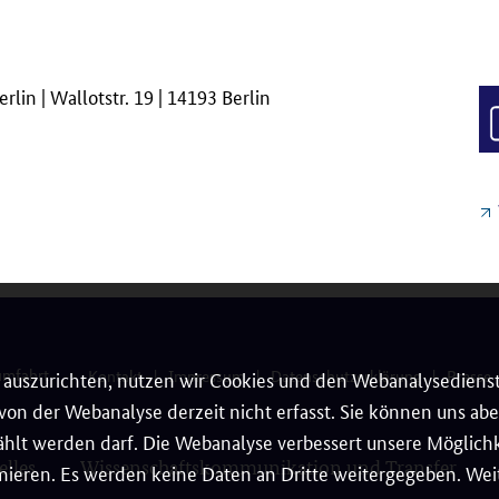
lin | Wallotstr. 19 | 14193 Berlin
umfahrt
Kontakt
Impressum
Datenschutzerklärung
Presse
auszurichten, nutzen wir Cookies und den Webanalysedienst
on der Webanalyse derzeit nicht erfasst. Sie können uns aber
hlt werden darf. Die Webanalyse verbessert unsere Möglichke
elles
Wissenschaftskommunikation und Transfer
ieren. Es werden keine Daten an Dritte weitergegeben. Weit