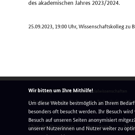
des akademischen Jahres 2023/2024.
25.09.2023, 19:00 Uhr, Wissenschaftskolleg zu Ber
Wir bitten um Ihre Mithilfe!
Rahmenprogramm Geistes- und Sozialwissenschaften
© Bundesministerium für Forschung, Technologie und Ra
Um diese Website bestmöglich an Ihrem Bedarf 
besonders oft besucht werden. Ihr Besuch wird v
Besuch auf unseren Seiten anonymisiert mitgezä
Über das Programm
Forschung
Aktu
unserer Nutzerinnen und Nutzer weiter zu optim