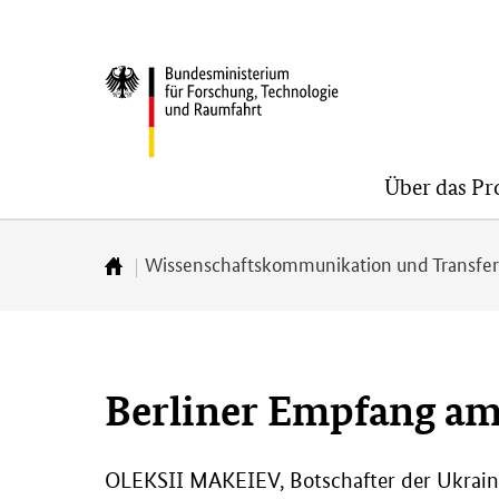
Direkt
Direkt
Direkt
zum
zum
zur
BMFTR
Inhalt
Hauptmenu
Suche
(Eingabetaste)
(Eingabetaste)
(Eingabetaste)
Über das P
Wissenschaftskommunikation und Transfe
Zur
Startseite
Berliner Empfang am 
OLEKSII MAKEIEV, Botschafter der Ukraine 