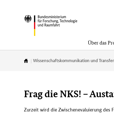
Direkt
Direkt
Direkt
zum
zum
zur
BMFTR
Inhalt
Hauptmenu
Suche
(Eingabetaste)
(Eingabetaste)
(Eingabetaste)
Über das P
Wissenschaftskommunikation und Transfe
Zur
Startseite
Frag die NKS! – Aust
Zurzeit wird die Zwischenevaluierung des