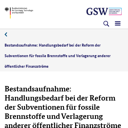
Direkt
Direkt
Direkt
BMFTR
zum
zum
zur
Inhalt
Hauptmenu
Suche
(Eingabetaste)
(Eingabetaste)
(Eingabetaste)
06/2023
Bestandsaufnahme: Handlungsbedarf bei der Reform der
Subventionen für fossile Brennstoffe und Verlagerung anderer
öffentlicher Finanzströme
Bestandsaufnahme:
Handlungsbedarf bei der Reform
der Subventionen für fossile
Brennstoffe und Verlagerung
anderer öffentlicher Finanzströme