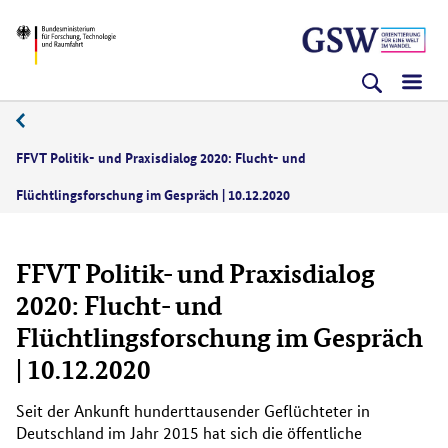
Direkt
Direkt
Direkt
BMFTR
zum
zum
zur
Inhalt
Hauptmenu
Suche
(Eingabetaste)
(Eingabetaste)
(Eingabetaste)
12/2020
FFVT Politik- und Praxisdialog 2020: Flucht- und
Flüchtlingsforschung im Gespräch | 10.12.2020
FFVT Politik- und Praxisdialog
2020: Flucht- und
Flüchtlingsforschung im Gespräch
| 10.12.2020
Seit der Ankunft hunderttausender Geflüchteter in
Deutschland im Jahr 2015 hat sich die öffentliche