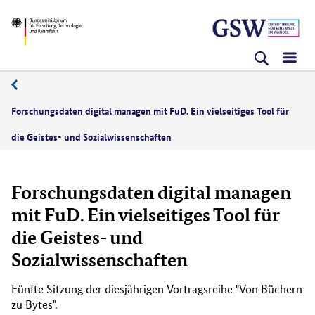
Direkt
Direkt
Direkt
BMFTR
zum
zum
zur
Inhalt
Hauptmenu
Suche
(Eingabetaste)
(Eingabetaste)
(Eingabetaste)
Forschungsdaten digital managen mit FuD. Ein vielseitiges Tool für
die Geistes- und Sozialwissenschaften
Forschungsdaten digital managen
mit FuD. Ein vielseitiges Tool für
die Geistes- und
Sozialwissenschaften
Fünfte Sitzung der diesjährigen Vortragsreihe "Von Büchern
zu Bytes".