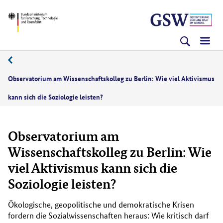
Direkt
Direkt
Direkt
BMFTR
zum
zum
zur
Inhalt
Hauptmenu
Suche
(Eingabetaste)
(Eingabetaste)
(Eingabetaste)
Observatorium am Wissenschaftskolleg zu Berlin: Wie viel Aktivismus
kann sich die Soziologie leisten?
Observatorium am
Wissenschaftskolleg zu Berlin: Wie
viel Aktivismus kann sich die
Soziologie leisten?
Ökologische, geopolitische und demokratische Krisen
fordern die Sozialwissenschaften heraus: Wie kritisch darf