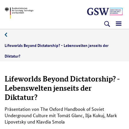
Direkt
Direkt
Direkt
BMFTR
zum
zum
zur
Inhalt
Hauptmenu
Suche
(Eingabetaste)
(Eingabetaste)
(Eingabetaste)
Lifeworlds Beyond Dictatorship? - Lebenswelten jenseits der
Diktatur?
Lifeworlds Beyond Dictatorship? -
Lebenswelten jenseits der
Diktatur?
Präsentation von The Oxford Handbook of Soviet
Underground Culture mit Tomáš Glanc, Ilja Kukuj, Mark
Lipovetsky und Klavdia Smola