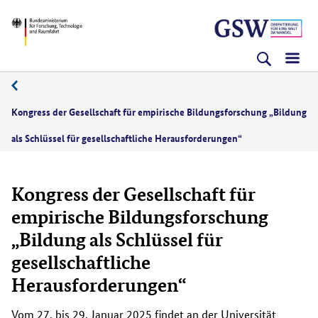
Direkt
Direkt
Direkt
BMFTR
zum
zum
zur
Inhalt
Hauptmenu
Suche
(Eingabetaste)
(Eingabetaste)
(Eingabetaste)
Kongress der Gesellschaft für empirische Bildungsforschung „Bildung
als Schlüssel für gesellschaftliche Herausforderungen“
Kongress der Gesellschaft für
empirische Bildungsforschung
„Bildung als Schlüssel für
gesellschaftliche
Herausforderungen“
Vom 27. bis 29. Januar 2025 findet an der Universität