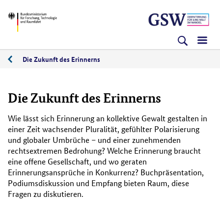
Direkt
Direkt
Direkt
BMFTR
zum
zum
zur
Inhalt
Hauptmenu
Suche
(Eingabetaste)
(Eingabetaste)
(Eingabetaste)
Die Zukunft des Erinnerns
Die Zukunft des Erinnerns
Wie lässt sich Erinnerung an kollektive Gewalt gestalten in
einer Zeit wachsender Pluralität, gefühlter Polarisierung
und globaler Umbrüche – und einer zunehmenden
rechtsextremen Bedrohung? Welche Erinnerung braucht
eine offene Gesellschaft, und wo geraten
Erinnerungsansprüche in Konkurrenz? Buchpräsentation,
Podiumsdiskussion und Empfang bieten Raum, diese
Fragen zu diskutieren.