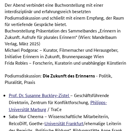
Der Abend verbindet eine Buchvorstellung mit einer
interdisziplinär und erfahrungsreich besetzten
Podiumsdiskussion und schließt mit einem Empfang, der Raum
für vertiefende Gespräche bietet.
Buchvorstellung Präsentation des Sammelbandes „Erinnern in
Zukunft. Aufrufe für plurales Erinnern“ (Wien: Mandelbaum
Verlag, März 2025)
Michael Podgorac – Kurator, Filmemacher und Herausgeber,
Initiative Erinnern in Zukunft, Brunnenpassage Wien
Frida Robles – Forscherin, Kuratorin und unabhängige Künstlerin
Podiumsdiskussion:
Die Zukunft des Erinnerns
- Politik,
Pluralität, Praxis
Prof. Dr. Susanne Buckley-Zistel
– Geschäftsführende
Direktorin, Zentrum für Konfliktforschung,
Philipps-
Universität Marburg
/ TraCe
Saba-Nur Cheema – Wissenschaftliche Mitarbeiterin,
RelcoDiff, Goethe-
Universität Frankfurt
/ehemalige Leiterin
des Bereichs „Politische Bildung“, Bildungsstätte Anne Frank