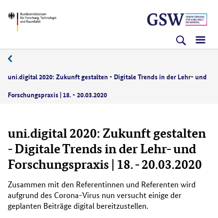
Direkt
Direkt
Direkt
BMFTR
zum
zum
zur
Inhalt
Hauptmenu
Suche
(Eingabetaste)
(Eingabetaste)
(Eingabetaste)
03/2020
uni.digital 2020: Zukunft gestalten - Digitale Trends in der Lehr- und
Forschungspraxis | 18. - 20.03.2020
uni.digital 2020: Zukunft gestalten
- Digitale Trends in der Lehr- und
Forschungspraxis | 18. - 20.03.2020
Zusammen mit den Referentinnen und Referenten wird
aufgrund des Corona-Virus nun versucht einige der
geplanten Beiträge digital bereitzustellen.