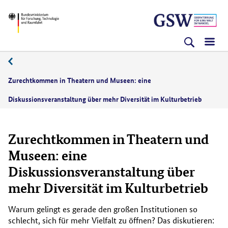
Direkt
Direkt
Direkt
BMFTR
zum
zum
zur
Inhalt
Hauptmenu
Suche
(Eingabetaste)
(Eingabetaste)
(Eingabetaste)
08/2021
Zurechtkommen in Theatern und Museen: eine
Diskussionsveranstaltung über mehr Diversität im Kulturbetrieb
Zurechtkommen in Theatern und
Museen: eine
Diskussionsveranstaltung über
mehr Diversität im Kulturbetrieb
Warum gelingt es gerade den großen Institutionen so
schlecht, sich für mehr Vielfalt zu öffnen? Das diskutieren: