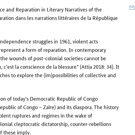
ce and Reparation in Literary Narratives of the
ration dans les narrations littéraires de la République
independence struggles in 1961, violent acts
 represent a form of reparation. In contemporary
 the wounds of post-colonial societies cannot be
 c’est la conscience de la blessure” (Attia 2018: 34). It
aches to explore the (im)possibilities of collective and
tion of today’s Democratic Republic of Congo
public of Congo – Zaïre) and its diaspora. The history
olent ruptures and regimes in the wake of
lonial cleptocratic dictatorship, counter-rebellions
of these imply.