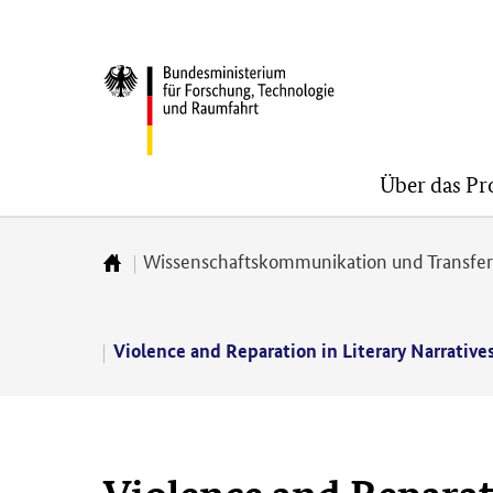
Direkt
Direkt
Direkt
zum
zum
zur
BMFTR
Inhalt
Hauptmenu
Suche
(Eingabetaste)
(Eingabetaste)
(Eingabetaste)
Über das P
Wissenschaftskommunikation und Transfe
Zur
Startseite
Violence and Reparation in Literary Narrativ