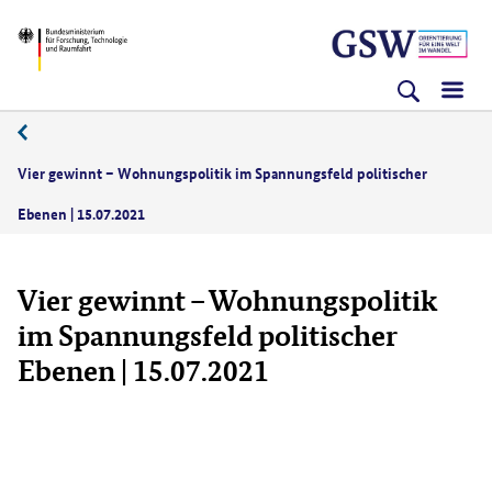
Direkt
Direkt
Direkt
BMFTR
zum
zum
zur
Inhalt
Hauptmenu
Suche
(Eingabetaste)
(Eingabetaste)
(Eingabetaste)
07/2021
Vier gewinnt – Wohnungspolitik im Spannungsfeld politischer
Ebenen | 15.07.2021
Vier gewinnt – Wohnungspolitik
im Spannungsfeld politischer
Ebenen | 15.07.2021