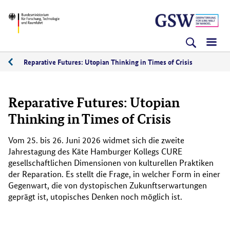
Direkt
Direkt
Direkt
BMFTR
zum
zum
zur
Inhalt
Hauptmenu
Suche
(Eingabetaste)
(Eingabetaste)
(Eingabetaste)
Reparative Futures: Utopian Thinking in Times of Crisis
Reparative Futures: Utopian
Thinking in Times of Crisis
Vom 25. bis 26. Juni 2026 widmet sich die zweite
Jahrestagung des Käte Hamburger Kollegs CURE
gesellschaftlichen Dimensionen von kulturellen Praktiken
der Reparation. Es stellt die Frage, in welcher Form in einer
Gegenwart, die von dystopischen Zukunftserwartungen
geprägt ist, utopisches Denken noch möglich ist.