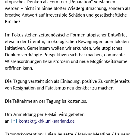
utopisches Denken als Form der „Reparation“ verstanden
werden – nicht im Sinne bloßer Wiedergutmachung, sondern als
kreative Antwort auf irreversible Schäden und gesellschaftliche
Brüche?
Im Fokus stehen zeitgenössische Formen utopischer Entwürfe,
etwa in der Literatur, in ökologischen Bewegungen oder lokalen
Initiativen. Gemeinsam wollen wir erkunden, wie utopisches
Denken verdrängte Perspektiven sichtbar machen, dominante
Wissensordnungen herausfordern und neue Möglichkeitsräume
eröffnen kann.
Die Tagung versteht sich als Einladung, positive Zukunft jenseits
von Resignation und Fatalismus neu denkbar zu machen.
Die Teilnahme an der Tagung ist kostenlos.
Um Anmeldung per E-Mail wird gebeten
an:
kontakt@khk.uni-saarland.de
Tagungskonzeption: Julien Jeusette / Markus Messling / Laurens