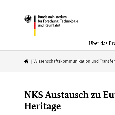
Direkt
Direkt
Direkt
zum
zum
zur
BMFTR
Inhalt
Hauptmenu
Suche
(Eingabetaste)
(Eingabetaste)
(Eingabetaste)
Über das P
Wissenschaftskommunikation und Transfe
Zur
Startseite
NKS Austausch zu Eur
Heritage