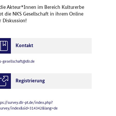
, die Akteur*Innen im Bereich Kulturerbe
et die NKS Gesellschaft in ihrem Online
r Diskussion!
Kontakt
s-gesellschaft@dlr.de
Registrierung
tps://survey.dlr-pt.de/index.php?
survey/index&sid=314342&lang=de