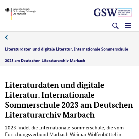
Direkt
Direkt
Direkt
BMFTR
zum
zum
zur
Inhalt
Hauptmenu
Suche
(Eingabetaste)
(Eingabetaste)
(Eingabetaste)
07/2023
Literaturdaten und digitale Literatur. Internationale Sommerschule
2023 am Deutschen Literaturarchiv Marbach
Literaturdaten und digitale
Literatur. Internationale
Sommerschule 2023 am Deutschen
Literaturarchiv Marbach
2023 findet die Internationale Sommerschule, die vom
Forschungsverbund Marbach Weimar Wolfenbüttel in