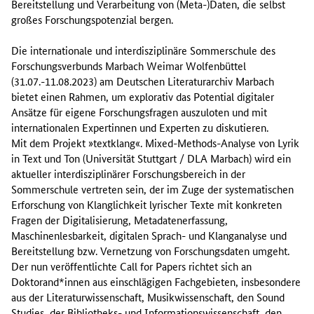
Bereitstellung und Verarbeitung von (Meta-)Daten, die selbst
großes Forschungspotenzial bergen.
Die internationale und interdisziplinäre Sommerschule des
Forschungsverbunds Marbach Weimar Wolfenbüttel
(31.07.-11.08.2023) am Deutschen Literaturarchiv Marbach
bietet einen Rahmen, um explorativ das Potential digitaler
Ansätze für eigene Forschungsfragen auszuloten und mit
internationalen Expertinnen und Experten zu diskutieren.
Mit dem Projekt »textklang«. Mixed-Methods-Analyse von Lyrik
in Text und Ton (Universität Stuttgart / DLA Marbach) wird ein
aktueller interdisziplinärer Forschungsbereich in der
Sommerschule vertreten sein, der im Zuge der systematischen
Erforschung von Klanglichkeit lyrischer Texte mit konkreten
Fragen der Digitalisierung, Metadatenerfassung,
Maschinenlesbarkeit, digitalen Sprach- und Klanganalyse und
Bereitstellung bzw. Vernetzung von Forschungsdaten umgeht.
Der nun veröffentlichte Call for Papers richtet sich an
Doktorand*innen aus einschlägigen Fachgebieten, insbesondere
aus der Literaturwissenschaft, Musikwissenschaft, den Sound
Studies, der Bibliotheks- und Informationswissenschaft, den