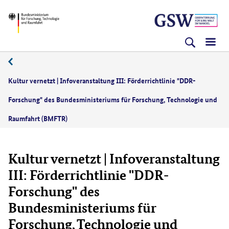
Direkt
Direkt
Direkt
BMFTR
zum
zum
zur
Inhalt
Hauptmenu
Suche
(Eingabetaste)
(Eingabetaste)
(Eingabetaste)
Kultur vernetzt | Infoveranstaltung III: Förderrichtlinie "DDR-
Forschung" des Bundesministeriums für Forschung, Technologie und
Raumfahrt (BMFTR)
Kultur vernetzt | Infoveranstaltung
III: Förderrichtlinie "DDR-
Forschung" des
Bundesministeriums für
Forschung, Technologie und