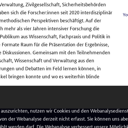
d Verwaltung, Zivilgesellschaft, Sicherheitsbehörden
en sich die Forscher:innen seit 2020 interdisziplinär
Yo
methodischen Perspektiven beschäftigt. Auf der
 mehr als vier Jahren intensiver Forschung die
 Publikum aus Wissenschaft, Fachpraxis und Politik in
e Formate Raum für die Präsentation der Ergebnisse,
re Diskussionen. Gemeinsam mit den Teilnehmenden
llschaft, Wissenschaft und Verwaltung aus den
ungen und Debatten im Feld lernen können, in
nkel bringen konnte und wo es weiterhin blinde
auszurichten, nutzen wir Cookies und den Webanalysedienst
on der Webanalyse derzeit nicht erfasst. Sie können uns aber
hlt werden darf. Die Webanalyse verbessert unsere Möglichke