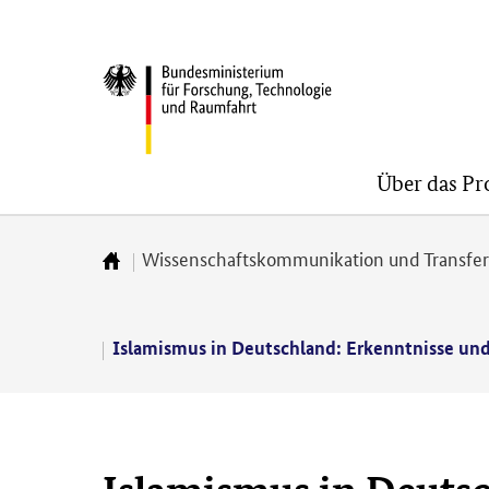
Direkt
Direkt
Direkt
zum
zum
zur
BMFTR
Inhalt
Hauptmenu
Suche
(Eingabetaste)
(Eingabetaste)
(Eingabetaste)
Über das P
Wissenschaftskommunikation und Transfe
Zur
Startseite
Islamismus in Deutschland: Erkenntnisse un