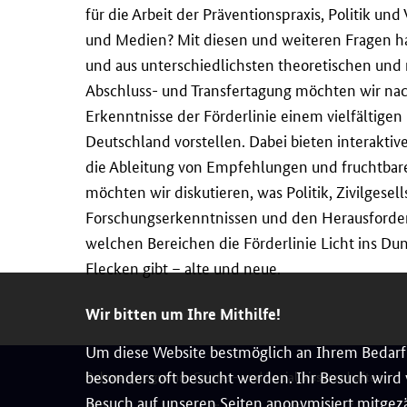
für die Arbeit der Präventionspraxis, Politik un
und Medien? Mit diesen und weiteren Fragen hab
und aus unterschiedlichsten theoretischen und 
Abschluss- und Transfertagung möchten wir nach
Erkenntnisse der Förderlinie einem vielfältigen
Deutschland vorstellen. Dabei bieten interaktiv
die Ableitung von Empfehlungen und fruchtba
möchten wir diskutieren, was Politik, Zivilgese
Forschungserkenntnissen und den Herausforder
welchen Bereichen die Förderlinie Licht ins Du
Flecken gibt – alte und neue.
Wir bitten um Ihre Mithilfe!
Um diese Website bestmöglich an Ihrem Bedarf 
besonders oft besucht werden. Ihr Besuch wird v
Rahmenprogramm Geistes- und Sozialwissenschaften
Besuch auf unseren Seiten anonymisiert mitgezä