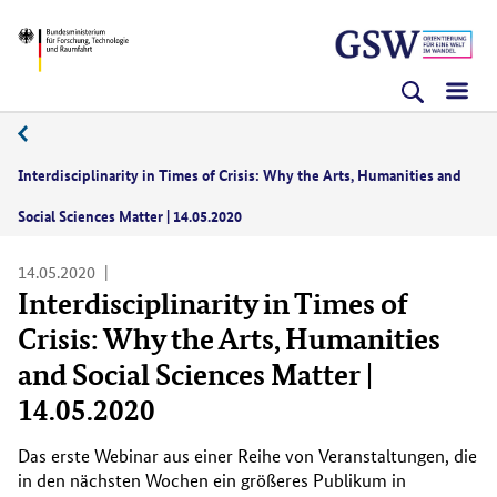
Direkt
Direkt
Direkt
BMFTR
zum
zum
zur
Inhalt
Hauptmenu
Suche
(Eingabetaste)
(Eingabetaste)
(Eingabetaste)
05/2020
Interdisciplinarity in Times of Crisis: Why the Arts, Humanities and
Social Sciences Matter | 14.05.2020
14.05.2020
Interdisciplinarity in Times of
Crisis: Why the Arts, Humanities
and Social Sciences Matter |
14.05.2020
Das erste Webinar aus einer Reihe von Veranstaltungen, die
in den nächsten Wochen ein größeres Publikum in