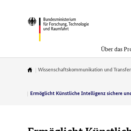
Direkt
Direkt
Direkt
zum
zum
zur
BMFTR
Inhalt
Hauptmenu
Suche
(Eingabetaste)
(Eingabetaste)
(Eingabetaste)
Über das P
Wissenschaftskommunikation und Transfe
Zur
Startseite
Ermöglicht Künstliche Intelligenz sichere u