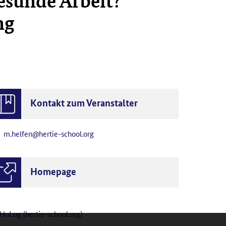
gesunde Arbeit?
ng
Kontakt zum Veranstalter
m.helfen@hertie-school.org
Homepage
HuLog (hertie-school.org)