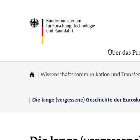
Direkt
Direkt
Direkt
zum
zum
zur
BMFTR
Inhalt
Hauptmenu
Suche
(Eingabetaste)
(Eingabetaste)
(Eingabetaste)
Über das P
Wissenschaftskommunikation und Transfe
Zur
Startseite
Die lange (vergessene) Geschichte der Euroske