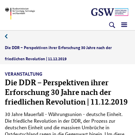
Direkt
Direkt
Direkt
BMFTR
zum
zum
zur
Inhalt
Hauptmenu
Suche
(Eingabetaste)
(Eingabetaste)
(Eingabetaste)
12/2019
Die DDR – Perspektiven ihrer Erforschung 30 Jahre nach der
friedlichen Revolution | 11.12.2019
VERANSTALTUNG
Die DDR – Perspektiven ihrer
Erforschung 30 Jahre nach der
friedlichen Revolution | 11.12.2019
30 Jahre Mauerfall - Währungsunion - deutsche Einheit.
Die friedliche Revolution in der DDR, der Prozess zur
deutschen Einheit und die massiven Umbrüche in
Ostdeutschland ragen in die Gegenwart hinein. Um diese