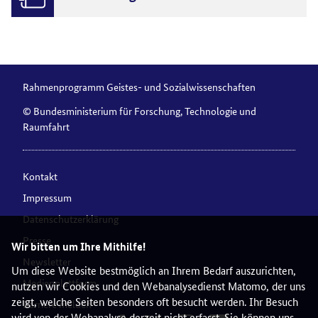
Rahmenprogramm Geistes- und Sozialwissenschaften
© Bundesministerium für Forschung, Technologie und
Raumfahrt
Kontakt
Impressum
Datenschutzerklärung
Presse
Wir bitten um Ihre Mithilfe!
Newsletter
Um diese Website bestmöglich an Ihrem Bedarf auszurichten,
Medienplattform
nutzen wir Cookies und den Webanalysedienst Matomo, der uns
zeigt, welche Seiten besonders oft besucht werden. Ihr Besuch
Barriere melden
wird von der Webanalyse derzeit nicht erfasst. Sie können uns