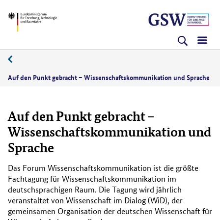
Direkt
Direkt
Direkt
BMFTR
zum
zum
zur
Inhalt
Hauptmenu
Suche
(Eingabetaste)
(Eingabetaste)
(Eingabetaste)
10/2021
Auf den Punkt gebracht – Wissenschaftskommunikation und Sprache
Auf den Punkt gebracht –
Wissenschaftskommunikation und
Sprache
Das Forum Wissenschaftskommunikation ist die größte
Fachtagung für Wissenschaftskommunikation im
deutschsprachigen Raum. Die Tagung wird jährlich
veranstaltet von Wissenschaft im Dialog (WiD), der
gemeinsamen Organisation der deutschen Wissenschaft für