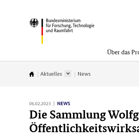
Direkt
Direkt
Direkt
zum
zum
zur
BMFTR
Inhalt
Hauptmenu
Suche
(Eingabetaste)
(Eingabetaste)
(Eingabetaste)
Über das P
Aktuelles
News
Zur
Startseite
06.02.2023
NEWS
Die Sammlung Wolfg
Öffentlichkeitswirk