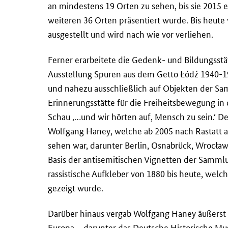
an mindestens 19 Orten zu sehen, bis sie 2015 
weiteren 36 Orten präsentiert wurde. Bis heut
ausgestellt und wird nach wie vor verliehen.
Ferner erarbeitete die Gedenk- und Bildungsst
Ausstellung Spuren aus dem Getto Łódź 1940-1
und nahezu ausschließlich auf Objekten der Sa
Erinnerungsstätte für die Freiheitsbewegung in 
Schau ‚…und wir hörten auf, Mensch zu sein.‘ 
Wolfgang Haney, welche ab 2005 nach Rastatt a
sehen war, darunter Berlin, Osnabrück, Wrocła
Basis der antisemitischen Vignetten der Samml
rassistische Aufkleber von 1880 bis heute, welc
gezeigt wurde.
Darüber hinaus vergab Wolfgang Haney äußerst
Europa – darunter das Deutsche Historische Mus