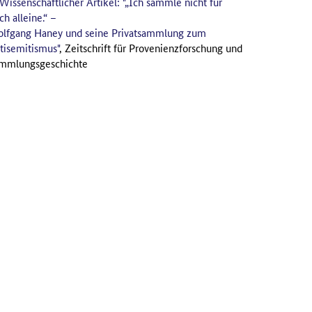
Wissenschaftlicher Artikel: "„Ich sammle nicht für
ch alleine.“ –
lfgang Haney und seine Privatsammlung zum
tisemitismus"
, Zeitschrift für Provenienzforschung und
mmlungsgeschichte