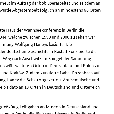
erneut im Auftrag der bpb überarbeitet und seitdem an
e wurde Abgestempelt folglich an mindestens 60 Orten
ätte Haus der Wannseekonferenz in Berlin die
944, welche zwischen 1999 und 2000 zu sehen war
mmlung Wolfgang Haneys basierte. Die
der deutschen Geschichte in Rastatt konzipierte die
Der Weg nach Auschwitz im Spiegel der Sammlung
n zwölf weiteren Orten in Deutschland und Polen zu
w und Kraków. Zudem kuratierte Isabel Enzenbach auf
ung Haney die Schau Angezettelt. Antisemitische und
he bis dato an 13 Orten in Deutschland und Österreich
 großzügig Leihgaben an Museen in Deutschland und
eum in Berlin, die Jüdischen Museen in Berlin und