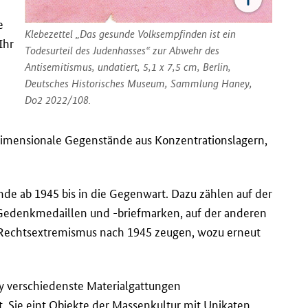
e
Klebezettel „Das gesunde Volksempfinden ist ein
Ihr
Todesurteil des Judenhasses“ zur Abwehr des
Antisemitismus, undatiert, 5,1 x 7,5 cm, Berlin,
Deutsches Historisches Museum, Sammlung Haney,
Do2 2022/108.
dimensionale Gegenstände aus Konzentrationslagern,
ände ab 1945 bis in die Gegenwart. Dazu zählen auf der
 Gedenkmedaillen und -briefmarken, auf der anderen
d Rechtsextremismus nach 1945 zeugen, wozu erneut
 verschiedenste Materialgattungen
t. Sie eint Objekte der Massenkultur mit Unikaten,