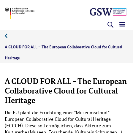
Direkt
Direkt
Direkt
BMFTR
zum
zum
zur
Inhalt
Hauptmenu
Suche
(Eingabetaste)
(Eingabetaste)
(Eingabetaste)
03/2023
A CLOUD FOR ALL – The European Collaborative Cloud for Cultural
Heritage
A CLOUD FOR ALL – The European
Collaborative Cloud for Cultural
Heritage
Die EU plant die Errichtung einer "Museumscloud":
European Collaborative Cloud for Cultural Heritage
(ECCCH). Diese soll ermöglichen, dass Akteure zum
Kulturerbe (Museen, Forschende, Kultureinrichtungen...)