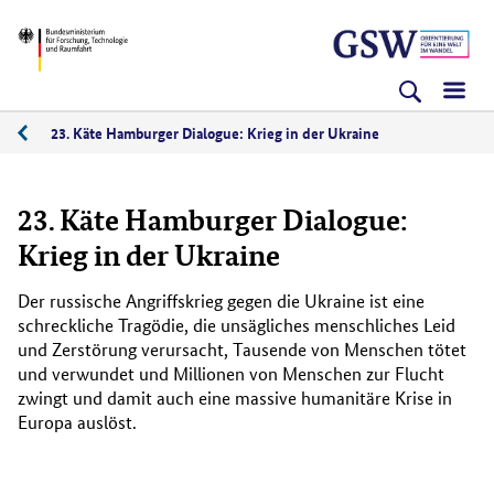
Direkt
Direkt
Direkt
BMFTR
zum
zum
zur
Inhalt
Hauptmenu
Suche
(Eingabetaste)
(Eingabetaste)
(Eingabetaste)
23. Käte Hamburger Dialogue: Krieg in der Ukraine
03/2022
23. Käte Hamburger Dialogue:
Krieg in der Ukraine
Der russische Angriffskrieg gegen die Ukraine ist eine
schreckliche Tragödie, die unsägliches menschliches Leid
und Zerstörung verursacht, Tausende von Menschen tötet
und verwundet und Millionen von Menschen zur Flucht
zwingt und damit auch eine massive humanitäre Krise in
Europa auslöst.