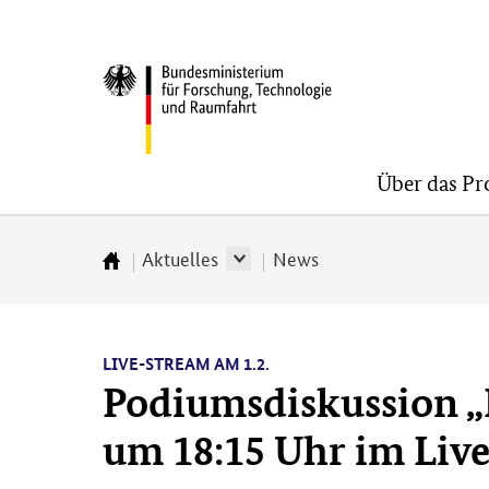
Direkt
Direkt
Direkt
zum
zum
zur
BMFTR
Inhalt
Hauptmenu
Suche
(Eingabetaste)
(Eingabetaste)
(Eingabetaste)
Über das P
Aktuelles
News
Zur
Startseite
LIVE-STREAM AM 1.2.
Podiumsdiskussion „
um 18:15 Uhr im Liv