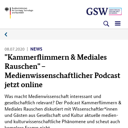
Direkt
Direkt
Direkt
BMFTR
zum
zum
zur
Inhalt
Hauptmenu
Suche
(Eingabetaste)
(Eingabetaste)
(Eingabetaste)
News
08.07.2020
NEWS
"Kammerflimmern & Mediales
Rauschen" –
Medienwissenschaftlicher Podcast
jetzt online
Was macht Medienwissenschaft interessant und
gesellschaftlich relevant? Der Podcast Kammerflimmern &
Mediales Rauschen diskutiert mit Wissenschaftler*innen
und Gästen aus Gesellschaft und Kultur aktuelle medien-
und kulturwissenschaftliche Phänomene und scheut auch
komplexe Fragen nicht.