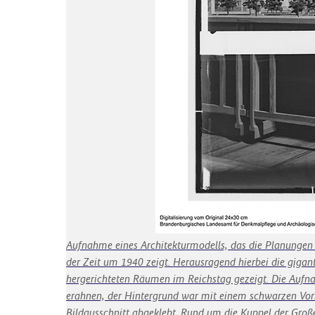
Aufnahme eines Architekturmodells, das die Planungen 
der Zeit um 1940 zeigt. Herausragend hierbei die gigan
hergerichteten Räumen im Reichstag gezeigt. Die Aufnahm
erahnen, der Hintergrund war mit einem schwarzen Vorh
Bildausschnitt abgeklebt. Rund um die Kuppel der Große