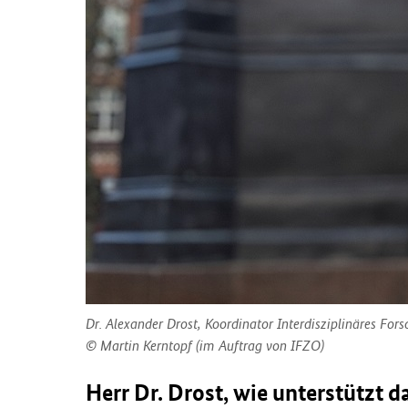
Dr. Alexander Drost, Koordinator Interdisziplinäres F
Martin Kerntopf (im Auftrag von IFZO)
Herr Dr. Drost, wie unterstützt