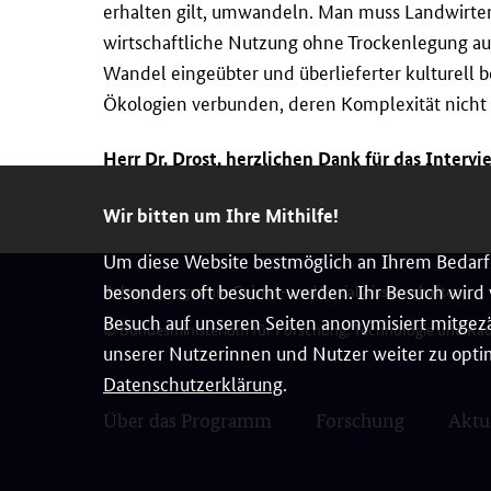
erhalten gilt, umwandeln. Man muss Landwirte
wirtschaftliche Nutzung ohne Trockenlegung au
Wandel eingeübter und überlieferter kulturell
Ökologien verbunden, deren Komplexität nicht 
Herr Dr. Drost, herzlichen Dank für das Intervi
Wir bitten um Ihre Mithilfe!
Um diese Website bestmöglich an Ihrem Bedarf 
besonders oft besucht werden. Ihr Besuch wird v
Rahmenprogramm Geistes- und Sozialwissenschaften
Besuch auf unseren Seiten anonymisiert mitgezä
© Bundesministerium für Forschung, Technologie und Ra
unserer Nutzerinnen und Nutzer weiter zu optim
Datenschutzerklärung
.
Über das Programm
Forschung
Aktu