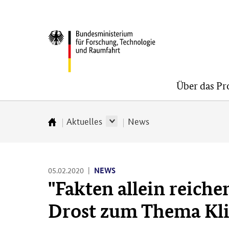
Direkt
Direkt
Direkt
zum
zum
zur
BMFTR
Inhalt
Hauptmenu
Suche
(Eingabetaste)
(Eingabetaste)
(Eingabetaste)
Über das P
Aktuelles
News
Zur
Startseite
05.02.2020
NEWS
"Fakten allein reiche
Drost zum Thema Kl