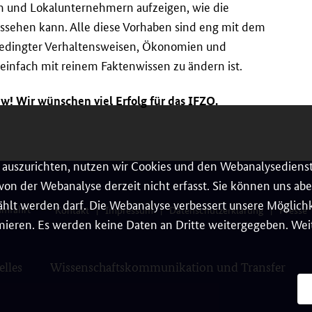
n und Lokalunternehmern aufzeigen, wie die
ssehen kann. Alle diese Vorhaben sind eng mit dem
 bedingter Verhaltensweisen, Ökonomien und
einfach mit reinem Faktenwissen zu ändern ist.
ew! Wir wünschen viel Erfolg für das IFZO.
auszurichten, nutzen wir Cookies und den Webanalysedienst
on der Webanalyse derzeit nicht erfasst. Sie können uns aber
hlt werden darf. Die Webanalyse verbessert unsere Möglichke
umfahrt
Kontakt
Impressum
Datenschutzerklärung
Presse
ieren. Es werden keine Daten an Dritte weitergegeben. Weit
elles
Wissenschaftskommunikation und Transfer