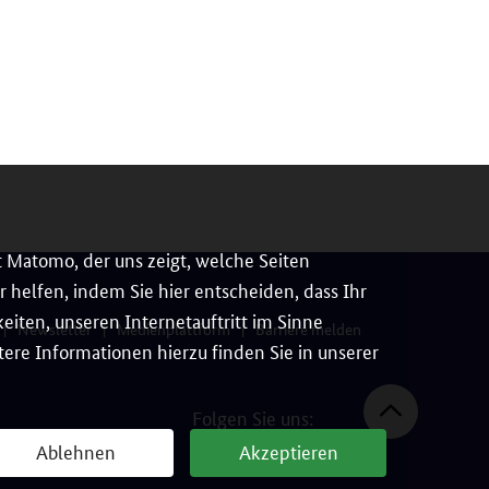
 Matomo, der uns zeigt, welche Seiten
 helfen, indem Sie hier entscheiden, dass Ihr
iten, unseren Internetauftritt im Sinne
Newsletter
Medienplattform
Barriere melden
ere Informationen hierzu finden Sie in unserer
Folgen Sie uns:
Ablehnen
Akzeptieren