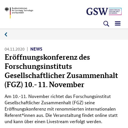
Direkt
Direkt
Direkt
BMFTR
zum
zum
zur
Inhalt
Hauptmenu
Suche
(Eingabetaste)
(Eingabetaste)
(Eingabetaste)
News
04.11.2020
NEWS
Eröffnungskonferenz des
Forschungsinstituts
Gesellschaftlicher Zusammenhalt
(FGZ) 10.- 11. November
Am 10.-11. November richtet das Forschungsinstitut
Gesellschaftlicher Zusammenhalt (FGZ) seine
Eröffnungskonferenz mit renommierten internationalen
Referent*innen aus. Die Veranstaltung findet online statt
und kann über einen Livestream verfolgt werden.